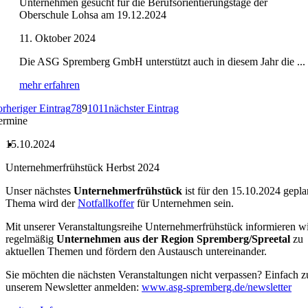
Unternehmen gesucht für die Berufsorientierungstage der
Oberschule Lohsa am 19.12.2024
11. Oktober 2024
Die ASG Spremberg GmbH unterstützt auch in diesem Jahr die ...
mehr erfahren
orheriger Eintrag
7
8
9
10
11
nächster Eintrag
ermine
15.10.2024
Unternehmerfrühstück Herbst 2024
Unser nächstes
Unternehmerfrühstück
ist für den 15.10.2024 gepla
Thema wird der
Notfallkoffer
für Unternehmen sein.
Mit unserer Veranstaltungsreihe Unternehmerfrühstück informieren w
regelmäßig
Unternehmen aus der Region Spremberg/Spreetal
zu
aktuellen Themen und fördern den Austausch untereinander.
Sie möchten die nächsten Veranstaltungen nicht verpassen? Einfach z
unserem Newsletter anmelden:
www.asg-spremberg.de/newsletter