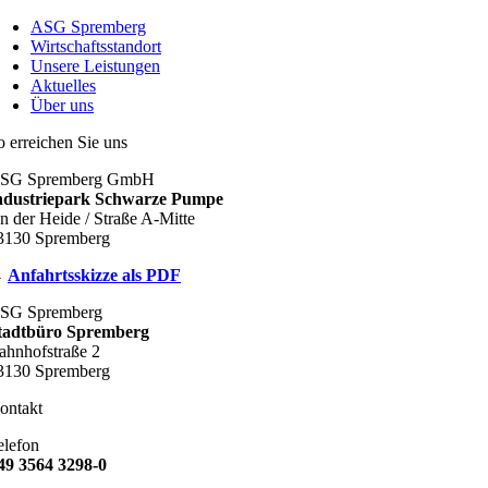
ASG Spremberg
Wirtschaftsstandort
Unsere Leistungen
Aktuelles
Über uns
o erreichen Sie uns
SG Spremberg GmbH
ndustriepark Schwarze Pumpe
n der Heide / Straße A-Mitte
3130 Spremberg
→
Anfahrtsskizze als PDF
SG Spremberg
tadtbüro Spremberg
ahnhofstraße 2
3130 Spremberg
ontakt
elefon
49 3564 3298-0