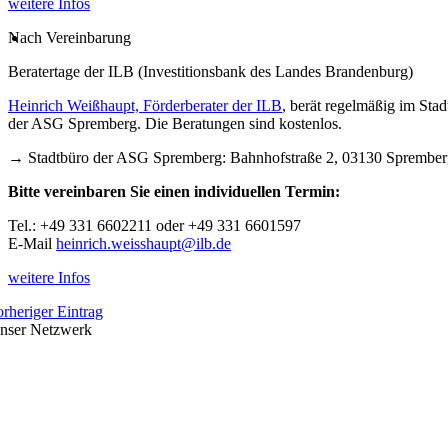
weitere Infos
Nach Vereinbarung
Beratertage der ILB (Investitionsbank des Landes Brandenburg)
Heinrich Weißhaupt, Förderberater der ILB
, berät regelmäßig im Sta
der ASG Spremberg. Die Beratungen sind kostenlos.
→ Stadtbüro der ASG Spremberg: Bahnhofstraße 2, 03130 Sprember
Bitte vereinbaren Sie einen individuellen Termin:
Tel.: +49 331 6602211 oder +49 331 6601597
E-Mail
heinrich.weisshaupt@ilb.de
weitere Infos
orheriger Eintrag
nser Netzwerk