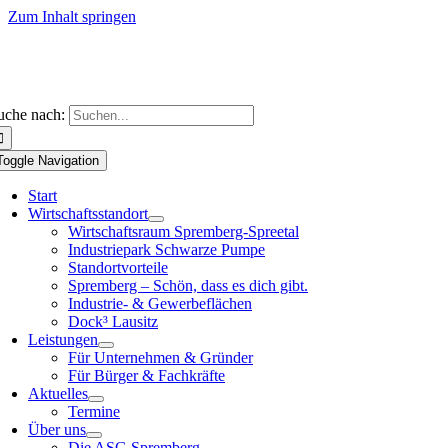
Zum Inhalt springen
uche nach:
Toggle Navigation
Start
Wirtschaftsstandort
Wirtschaftsraum Spremberg-Spreetal
Industriepark Schwarze Pumpe
Standortvorteile
Spremberg – Schön, dass es dich gibt.
Industrie- & Gewerbeflächen
Dock³ Lausitz
Leistungen
Für Unternehmen & Gründer
Für Bürger & Fachkräfte
Aktuelles
Termine
Über uns
Die ASG Spremberg