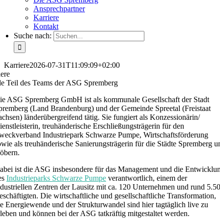
Ansprechpartner
Karriere
Kontakt
Suche nach:
Karriere
2026-07-31T11:09:09+02:00
iere
e Teil des Teams der ASG Spremberg
ie ASG Spremberg GmbH ist als kommunale Gesellschaft der Stadt
premberg (Land Brandenburg) und der Gemeinde Spreetal (Freistaat
achsen) länderübergreifend tätig. Sie fungiert als Konzessionärin/
ienstleisterin, treuhänderische Erschließungsträgerin für den
weckverband Industriepark Schwarze Pumpe, Wirtschaftsförderung
owie als treuhänderische Sanierungsträgerin für die Städte Spremberg u
öbern.
abei ist die ASG insbesondere für das Management und die Entwicklu
es
Industrieparks Schwarze Pumpe
verantwortlich, einem der
ndustriellen Zentren der Lausitz mit ca. 120 Unternehmen und rund 5.5
eschäftigten. Die wirtschaftliche und gesellschaftliche Transformation,
ie Energiewende und der Strukturwandel sind hier tagtäglich live zu
rleben und können bei der ASG tatkräftig mitgestaltet werden.