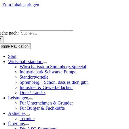
Zum Inhalt springen
uche nach:
Toggle Navigation
Start
Wirtschaftsstandort
Wirtschaftsraum Spremberg-Spreetal
Industriepark Schwarze Pumpe
Standortvorteile
Spremberg – Schön, dass es dich gibt.
Industrie- & Gewerbeflächen
Dock³ Lausitz
Leistungen
Für Unternehmen & Gründer
Für Bürger & Fachkräfte
Aktuelles
Termine
Über uns
Die ASG Spremberg