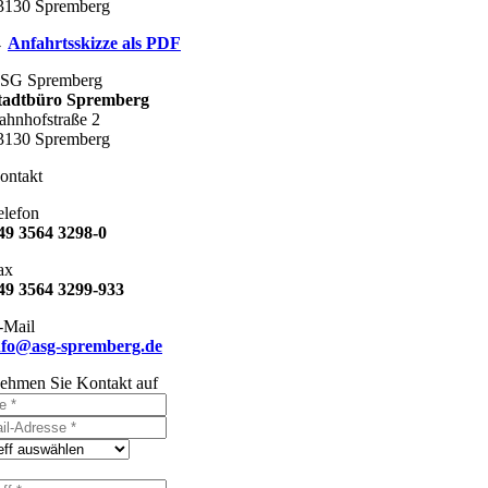
3130 Spremberg
→
Anfahrtsskizze als PDF
SG Spremberg
tadtbüro Spremberg
ahnhofstraße 2
3130 Spremberg
ontakt
elefon
49 3564 3298-0
ax
49 3564 3299-933
-Mail
nfo@asg-spremberg.de
ehmen Sie Kontakt auf