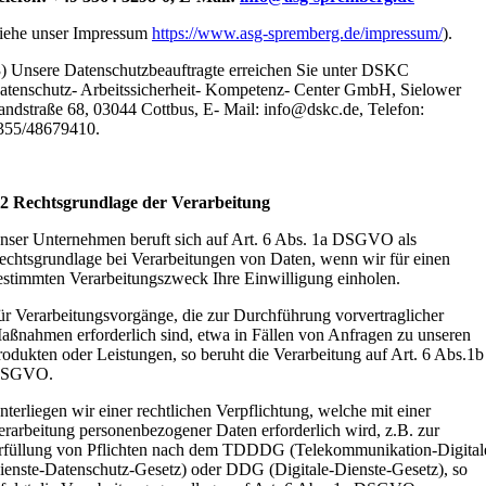
siehe unser Impressum
https://www.asg-spremberg.de/impressum/
).
3) Unsere Datenschutzbeauftragte erreichen Sie unter DSKC
atenschutz- Arbeitssicherheit- Kompetenz- Center GmbH, Sielower
andstraße 68, 03044 Cottbus, E- Mail: info@dskc.de, Telefon:
355/48679410.
 2 Rechtsgrundlage der Verarbeitung
nser Unternehmen beruft sich auf Art. 6 Abs. 1a DSGVO als
echtsgrundlage bei Verarbeitungen von Daten, wenn wir für einen
estimmten Verarbeitungszweck Ihre Einwilligung einholen.
ür Verarbeitungsvorgänge, die zur Durchführung vorvertraglicher
aßnahmen erforderlich sind, etwa in Fällen von Anfragen zu unseren
rodukten oder Leistungen, so beruht die Verarbeitung auf Art. 6 Abs.1b
SGVO.
nterliegen wir einer rechtlichen Verpflichtung, welche mit einer
erarbeitung personenbezogener Daten erforderlich wird, z.B. zur
rfüllung von Pflichten nach dem TDDDG (Telekommunikation-Digital
ienste-Datenschutz-Gesetz) oder DDG (Digitale-Dienste-Gesetz), so