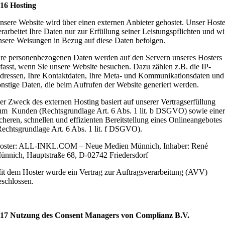
 16 Hosting
nsere Website wird über einen externen Anbieter gehostet. Unser Hoste
erarbeitet Ihre Daten nur zur Erfüllung seiner Leistungspflichten und wi
nsere Weisungen in Bezug auf diese Daten befolgen.
hre personenbezogenen Daten werden auf den Servern unseres Hosters
rfasst, wenn Sie unsere Website besuchen. Dazu zählen z.B. die IP-
dressen, Ihre Kontaktdaten, Ihre Meta- und Kommunikationsdaten und
onstige Daten, die beim Aufrufen der Website generiert werden.
er Zweck des externen Hosting basiert auf unserer Vertragserfüllung
um Kunden (Rechtsgrundlage Art. 6 Abs. 1 lit. b DSGVO) sowie einer
icheren, schnellen und effizienten Bereitstellung eines Onlineangebotes
Rechtsgrundlage Art. 6 Abs. 1 lit. f DSGVO).
oster: ALL-INKL.COM – Neue Medien Münnich, Inhaber: René
ünnich, Hauptstraße 68, D-02742 Friedersdorf
it dem Hoster wurde ein Vertrag zur Auftragsverarbeitung (AVV)
eschlossen.
 17 Nutzung des Consent Managers von Complianz B.V.