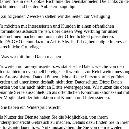
rfahren Sie in der Cookie-Richtlinie der Dienstanbieter. Die Links zu d
ichtlinien sind bei den Anbietern zugefügt.
. Zu folgenden Zwecken stellen wir die Seiten zur Verfügung
ir möchten mit Interessierten und Kunden in einen öffentlichen
nformationsaustausch tre-ten, über diesen Weg Werbung für unser
nternehmen machen und uns in der Öffentlichkeit präsentieren.
ie DS-GVO nennt dazu im Art. 6 Abs. lit. f das „berechtigte Interesse“
ls rechtliche Grundlage.
. Was wir mit Ihren Daten machen
ir werten nur anonymisierte bzw. statistische Daten, welche von den
ienstanbietern even-tuell bereitgestellt werden, zur Reichweitenmessun
us. Anonymisierte Daten können nicht auf eine Person zurückgeführt
erden und unterliegen deshalb nicht dem Datenschutz. Diese Daten
erden von uns auch nicht an Dritte weitergegeben. Wir nutzen die oben
enannte Sei-te ausschließlich als öffentlichen Kommunikationskanal mit
er Möglichkeit der Interaktion mit Kunden und Interessierten.
. Sie haben ein Widerspruchsrecht
ls Nutzer der Dienste haben Sie die Möglichkeit, von ihrem
iderspruchsrecht Gebrauch zu machen. Details dazu finden Sie in Ihre
ertragsunterlagen bzw. Nutzungsangaben, die Sie von dem jeweilen