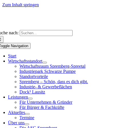
Zum Inhalt springen
uche nach:
Toggle Navigation
Start
Wirtschaftsstandort
Wirtschaftsraum Spremberg-Spreetal
Industriepark Schwarze Pumpe
Standortvorteile
Spremberg – Schön, dass es dich gibt.
Industrie- & Gewerbeflächen
Dock³ Lausitz
Leistungen
Für Unternehmen & Gründer
Für Bürger & Fachkräfte
Aktuelles
Termine
Über uns
Die ASG Spremberg