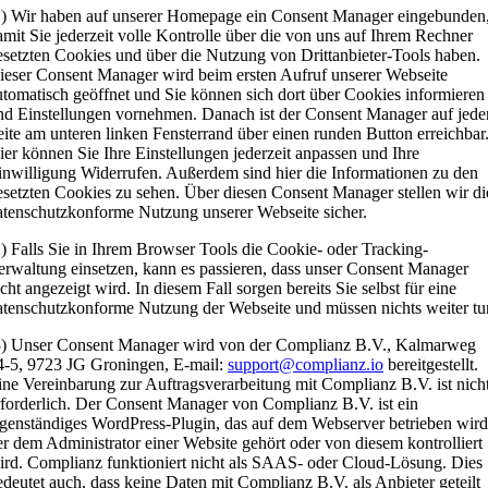
1) Wir haben auf unserer Homepage ein Consent Manager eingebunden
amit Sie jederzeit volle Kontrolle über die von uns auf Ihrem Rechner
esetzten Cookies und über die Nutzung von Drittanbieter-Tools haben.
ieser Consent Manager wird beim ersten Aufruf unserer Webseite
utomatisch geöffnet und Sie können sich dort über Cookies informieren
nd Einstellungen vornehmen. Danach ist der Consent Manager auf jede
eite am unteren linken Fensterrand über einen runden Button erreichbar
ier können Sie Ihre Einstellungen jederzeit anpassen und Ihre
inwilligung Widerrufen. Außerdem sind hier die Informationen zu den
esetzten Cookies zu sehen. Über diesen Consent Manager stellen wir di
atenschutzkonforme Nutzung unserer Webseite sicher.
2) Falls Sie in Ihrem Browser Tools die Cookie- oder Tracking-
erwaltung einsetzen, kann es passieren, dass unser Consent Manager
icht angezeigt wird. In diesem Fall sorgen bereits Sie selbst für eine
atenschutzkonforme Nutzung der Webseite und müssen nichts weiter tu
3) Unser Consent Manager wird von der Complianz B.V., Kalmarweg
4-5, 9723 JG Groningen, E-mail:
support@complianz.io
bereitgestellt.
ine Vereinbarung zur Auftragsverarbeitung mit Complianz B.V. ist nich
rforderlich. Der Consent Manager von Complianz B.V. ist ein
igenständiges WordPress-Plugin, das auf dem Webserver betrieben wird
er dem Administrator einer Website gehört oder von diesem kontrolliert
ird. Complianz funktioniert nicht als SAAS- oder Cloud-Lösung. Dies
edeutet auch, dass keine Daten mit Complianz B.V. als Anbieter geteilt