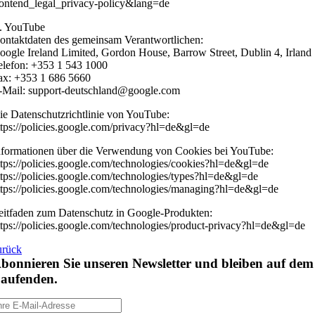
rontend_legal_privacy-policy&lang=de
. YouTube
ontaktdaten des gemeinsam Verantwortlichen:
oogle Ireland Limited, Gordon House, Barrow Street, Dublin 4, Irland
elefon: +353 1 543 1000
ax: +353 1 686 5660
-Mail: support-deutschland@google.com
ie Datenschutzrichtlinie von YouTube:
ttps://policies.google.com/privacy?hl=de&gl=de
nformationen über die Verwendung von Cookies bei YouTube:
ttps://policies.google.com/technologies/cookies?hl=de&gl=de
ttps://policies.google.com/technologies/types?hl=de&gl=de
ttps://policies.google.com/technologies/managing?hl=de&gl=de
eitfaden zum Datenschutz in Google-Produkten:
ttps://policies.google.com/technologies/product-privacy?hl=de&gl=de
urück
bonnieren Sie unseren Newsletter und bleiben auf dem
aufenden.