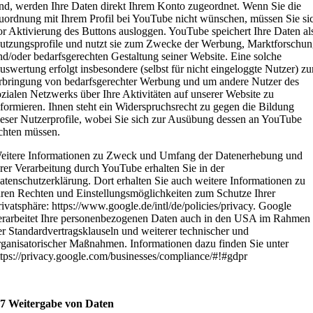
ind, werden Ihre Daten direkt Ihrem Konto zugeordnet. Wenn Sie die
uordnung mit Ihrem Profil bei YouTube nicht wünschen, müssen Sie si
or Aktivierung des Buttons ausloggen. YouTube speichert Ihre Daten al
utzungsprofile und nutzt sie zum Zwecke der Werbung, Marktforschu
nd/oder bedarfsgerechten Gestaltung seiner Website. Eine solche
uswertung erfolgt insbesondere (selbst für nicht eingeloggte Nutzer) zu
rbringung von bedarfsgerechter Werbung und um andere Nutzer des
ozialen Netzwerks über Ihre Aktivitäten auf unserer Website zu
nformieren. Ihnen steht ein Widerspruchsrecht zu gegen die Bildung
ieser Nutzerprofile, wobei Sie sich zur Ausübung dessen an YouTube
ichten müssen.
eitere Informationen zu Zweck und Umfang der Datenerhebung und
hrer Verarbeitung durch YouTube erhalten Sie in der
atenschutzerklärung. Dort erhalten Sie auch weitere Informationen zu
hren Rechten und Einstellungsmöglichkeiten zum Schutze Ihrer
rivatsphäre: https://www.google.de/intl/de/policies/privacy. Google
erarbeitet Ihre personenbezogenen Daten auch in den USA im Rahmen
er Standardvertragsklauseln und weiterer technischer und
rganisatorischer Maßnahmen. Informationen dazu finden Sie unter
ttps://privacy.google.com/businesses/compliance/#!#gdpr
 7 Weitergabe von Daten