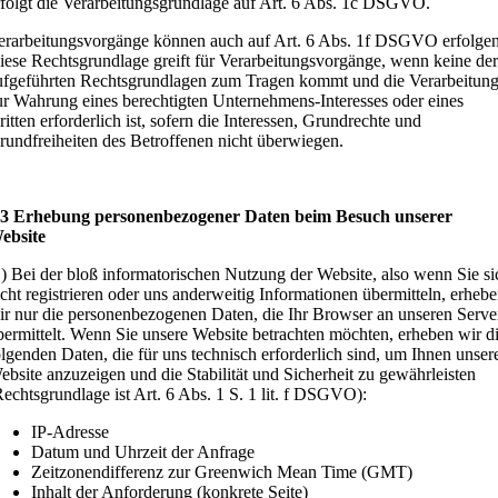
rfolgt die Verarbeitungsgrundlage auf Art. 6 Abs. 1c DSGVO.
erarbeitungsvorgänge können auch auf Art. 6 Abs. 1f DSGVO erfolgen
iese Rechtsgrundlage greift für Verarbeitungsvorgänge, wenn keine der
ufgeführten Rechtsgrundlagen zum Tragen kommt und die Verarbeitun
ur Wahrung eines berechtigten Unternehmens-Interesses oder eines
ritten erforderlich ist, sofern die Interessen, Grundrechte und
rundfreiheiten des Betroffenen nicht überwiegen.
 3 Erhebung personenbezogener Daten beim Besuch unserer
ebsite
1) Bei der bloß informatorischen Nutzung der Website, also wenn Sie si
icht registrieren oder uns anderweitig Informationen übermitteln, erheb
ir nur die personenbezogenen Daten, die Ihr Browser an unseren Serve
bermittelt. Wenn Sie unsere Website betrachten möchten, erheben wir d
olgenden Daten, die für uns technisch erforderlich sind, um Ihnen unser
ebsite anzuzeigen und die Stabilität und Sicherheit zu gewährleisten
Rechtsgrundlage ist Art. 6 Abs. 1 S. 1 lit. f DSGVO):
IP-Adresse
Datum und Uhrzeit der Anfrage
Zeitzonendifferenz zur Greenwich Mean Time (GMT)
Inhalt der Anforderung (konkrete Seite)