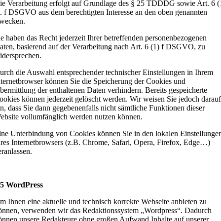
ie Verarbeitung erfolgt auf Grundlage des § 25 TDDDG sowie Art. 6 (
it. f DSGVO aus dem berechtigten Interesse an den oben genannten
wecken.
ie haben das Recht jederzeit Ihrer betreffenden personenbezogenen
aten, basierend auf der Verarbeitung nach Art. 6 (1) f DSGVO, zu
idersprechen.
urch die Auswahl entsprechender technischer Einstellungen in Ihrem
nternetbrowser können Sie die Speicherung der Cookies und
bermittlung der enthaltenen Daten verhindern. Bereits gespeicherte
ookies können jederzeit gelöscht werden. Wir weisen Sie jedoch darauf
in, dass Sie dann gegebenenfalls nicht sämtliche Funktionen dieser
ebsite vollumfänglich werden nutzen können.
ine Unterbindung von Cookies können Sie in den lokalen Einstellunge
hres Internetbrowsers (z.B. Chrome, Safari, Opera, Firefox, Edge…)
eranlassen.
 5 WordPress
m Ihnen eine aktuelle und technisch korrekte Webseite anbieten zu
önnen, verwenden wir das Redaktionssystem „Wordpress“. Dadurch
önnen unsere Redakteure ohne großen Aufwand Inhalte auf unserer