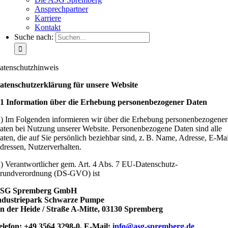
Ansprechpartner
Karriere
Kontakt
Suche nach:
atenschutzhinweis
atenschutzerklärung für unsere Website
 1 Information über die Erhebung personenbezogener Daten
1) Im Folgenden informieren wir über die Erhebung personenbezogener
aten bei Nutzung unserer Website. Personenbezogene Daten sind alle
aten, die auf Sie persönlich beziehbar sind, z. B. Name, Adresse, E-Mai
dressen, Nutzerverhalten.
2) Verantwortlicher gem. Art. 4 Abs. 7 EU-Datenschutz-
rundverordnung (DS-GVO) ist
SG Spremberg GmbH
ndustriepark Schwarze Pumpe
n der Heide / Straße A-Mitte, 03130 Spremberg
elefon: +49 3564 3298-0, E-Mail:
info@asg-spremberg.de