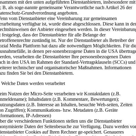
usammen mit den unten aufgeführten Dienstanbietern, insbesondere mit
; B, als soge-nannte gemeinsame Verantwortliche nach Artikel 26 der
atenschutz-Grundverordnung angeboten.
enn vom Dienstanbieter eine Vereinbarung zur gemeinsamen
erarbeitung verfügbar ist, wurde diese abgeschlossen. Diese kann in de
echtshinweisen der Anbieter eingesehen werden. In dieser Vereinbarun
t festgelegt, dass der Dienstanbieter für alle Belange der
etroffenenrechte zuständig ist. Nur der Dienstanbieter als Betreiber der
ozial Media Plattform hat dazu alle notwendigen Möglichkeiten. Für di
usnahmefälle, in denen per-sonenbezogene Daten in die USA übertrag
erden, verarbeiten die Dienstanbieter Ihre personenbezogenen Daten
uch in den USA im Rahmen der Standard-Vertragsklauseln (SCCs) und
eiterer technischer und organisatorischer Maßnahmen. Informationen
azu finden Sie bei den Dienstanbietern.
. Welche Daten werden verarbeitet
eim Nutzen der Micro-Seite verarbeiten wir Kontaktdaten (z.B.
nmeldename); Inhaltsdaten (z.B. Kommentare, Bewertungen);
utzungsdaten (z.B. Interesse an Inhalten, besuchte Web-seiten, Zeiten
on Zugriffen); Kommunikations- bzw. Metadaten (z.B. Geräte
nformationen, IP-Adressen)
ber die verschiedenen Funktionen stellen uns die Dienstanbieter
nonymisierte Daten der Seitenbesuche zur Verfügung. Dazu werden v
ienstanbieter Cookies auf Ihren Rechner ge-speichert. Genaueres