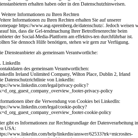
ienstanbietern erhalten haben oder in den Datenschutzhinweisen.
. Weitere Informationen zu Ihren Rechten
eitere Informationen zu Ihren Rechten erhalten Sie auf unserer
omepage https://www.asg-spremberg.de/datenschutz/. Jedoch weisen w
arauf hin, dass die Gel-tendmachung Ihrer Betroffenenrechte beim
nbieter der Social-Media-Plattform am effektivs-ten durchführbar ist.
ollten Sie dennoch Hilfe benötigen, stehen wir gern zur Verfügung.
ie Diensteanbieter als gemeinsam Verantwortliche:
. LinkedIn
ontaktdaten des gemeinsam Verantwortlichen:
inkedIn Ireland Unlimited Company, Wilton Place, Dublin 2, Irland
ie Datenschutzrichtlinie von LinkedIn:
ttps://www.linkedin.com/legal/privacy-policy?
rk=d_org_guest_company_overview_footer-privacy-policy
nformationen über die Verwendung von Cookies bei LinkedIn:
ttps://www.linkedin.com/legal/cookie-policy?
rk=d_org_guest_company_overview_footer-cookie-policy
ier gibt es Informationen zur Rechtsgrundlage der Datenverarbeitung i
en USA:
ttps://www.linkedin.com/help/linkedin/answer/62533?trk=microsites-