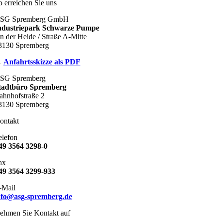
o erreichen Sie uns
SG Spremberg GmbH
ndustriepark Schwarze Pumpe
n der Heide / Straße A-Mitte
3130 Spremberg
→
Anfahrtsskizze als PDF
SG Spremberg
tadtbüro Spremberg
ahnhofstraße 2
3130 Spremberg
ontakt
elefon
49 3564 3298-0
ax
49 3564 3299-933
-Mail
nfo@asg-spremberg.de
ehmen Sie Kontakt auf