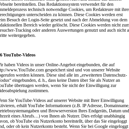
ebseite bereitstellen. Das Redaktionssystem verwendet für den
nmeldeprozess technisch notwendige Cookies, um Redakteure mit ihre
erechtigungen unterscheiden zu können. Diese Cookies werden erst
eim Besuch der Login-Seite gesetzt und nach der Abmeldung von dem
edaktionellen Bereich wieder gelöscht. Diese Cookies werden nicht zu
esucher-Tracking oder anderen Auswertungen genutzt und auch nicht 
ritte weitergegeben.
 6 YouTube-Videos
ir haben Videos in unser Online-Angebot eingebunden, die auf
ttp://www.YouTube.com gespeichert sind und von unserer Website
bgerufen werden können. Diese sind alle im „erweiterten Datenschutz-
odus“ eingebunden, d. h., dass keine Daten über Sie als Nutzer an
ouTube übertragen werden, wenn Sie nicht der Einwilligung zur
ideoabspielung zustimmen.
enn Sie YouTube-Videos auf unserer Website mit Ihrer Einwilligung
ktivieren, erhält YouTube Informationen (z.B. IP Adresse, Domainname
etriebssystemangaben und Browserversion Ihres Endgeräts, Datum un
hrzeit eines Abrufs…) von Ihnen als Nutzer. Dies erfolgt unabhängig
avon, ob YouTube ein Nutzerkonto bereitstellt, über das Sie eingeloggt
ind, oder ob kein Nutzerkonto besteht. Wenn Sie bei Google eingeloggt