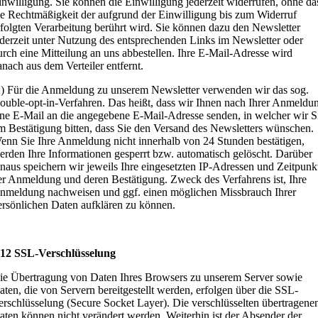
inwilligung. Sie können die Einwilligung jederzeit widerrufen, ohne da
ie Rechtmäßigkeit der aufgrund der Einwilligung bis zum Widerruf
rfolgten Verarbeitung berührt wird. Sie können dazu den Newsletter
ederzeit unter Nutzung des entsprechenden Links im Newsletter oder
urch eine Mitteilung an uns abbestellen. Ihre E-Mail-Adresse wird
anach aus dem Verteiler entfernt.
2) Für die Anmeldung zu unserem Newsletter verwenden wir das sog.
ouble-opt-in-Verfahren. Das heißt, dass wir Ihnen nach Ihrer Anmeldu
ine E-Mail an die angegebene E-Mail-Adresse senden, in welcher wir S
m Bestätigung bitten, dass Sie den Versand des Newsletters wünschen.
enn Sie Ihre Anmeldung nicht innerhalb von 24 Stunden bestätigen,
erden Ihre Informationen gesperrt bzw. automatisch gelöscht. Darüber
inaus speichern wir jeweils Ihre eingesetzten IP-Adressen und Zeitpunk
er Anmeldung und deren Bestätigung. Zweck des Verfahrens ist, Ihre
nmeldung nachweisen und ggf. einen möglichen Missbrauch Ihrer
ersönlichen Daten aufklären zu können.
 12 SSL-Verschlüsselung
ie Übertragung von Daten Ihres Browsers zu unserem Server sowie
aten, die von Servern bereitgestellt werden, erfolgen über die SSL-
erschlüsselung (Secure Socket Layer). Die verschlüsselten übertragene
aten können nicht verändert werden. Weiterhin ist der Absender der