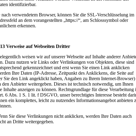
ten identifizierbar.
e nach verwendetem Browser, können Sie die SSL-Verschlüsselung im
dressfeld an dem vorangestellten „https://“, am Schlosssymbol oder
hnlichem erkennen.
 13 Verweise auf Webseiten Dritter
elegentlich weisen wir auf unserer Webseite auf Inhalte anderer Anbiet
in. Dazu nutzen wir Links oder Verlinkungen von Objekten, diese sind
ntsprechend gekennzeichnet und erst wenn Sie einen Link anklicken
erden Ihre Daten (IP-Adresse, Zeitpunkt des Anklickens, die Seite auf
er Sie den Link angeklickt haben, Angaben zu Ihrem Internet-Browser)
n den Anbieter weitergeben. Dieses ist technisch notwendig, um Ihnen
ie Inhalte anzeigen zu können. Rechtsgrundlage für diese Verarbeitung i
rt. 6 Abs. 1 S. 1 lit. f DSGVO, unser berechtigtes Interesse besteht dari
hnen ein komplettes, leicht zu nutzendes Informationsangebot anbieten 
önnen.
enn Sie diese Verlinkungen nicht anklicken, werden Ihre Daten auch
icht an Dritte weitergegeben.