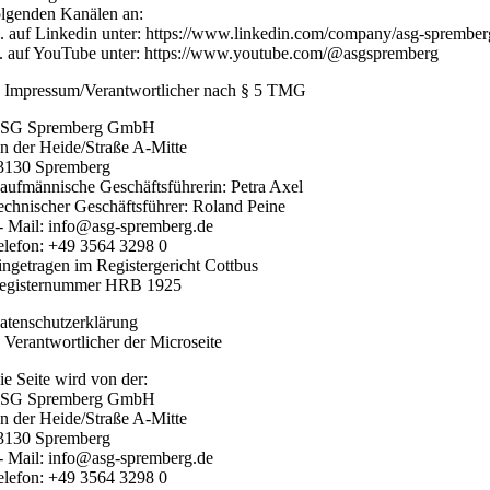
olgenden Kanälen an:
. auf Linkedin unter: https://www.linkedin.com/company/asg-sprember
. auf YouTube unter: https://www.youtube.com/@asgspremberg
. Impressum/Verantwortlicher nach § 5 TMG
SG Spremberg GmbH
n der Heide/Straße A-Mitte
3130 Spremberg
aufmännische Geschäftsführerin: Petra Axel
echnischer Geschäftsführer: Roland Peine
- Mail: info@asg-spremberg.de
elefon: +49 3564 3298 0
ingetragen im Registergericht Cottbus
egisternummer HRB 1925
atenschutzerklärung
. Verantwortlicher der Microseite
ie Seite wird von der:
SG Spremberg GmbH
n der Heide/Straße A-Mitte
3130 Spremberg
- Mail: info@asg-spremberg.de
elefon: +49 3564 3298 0