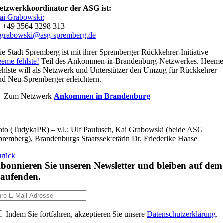
etzwerkkoordinator der ASG ist:
ai Grabowski:
. +49 3564 3298 313
.grabowski@asg-spremberg.de
ie Stadt Spremberg ist mit ihrer Spremberger Rückkehrer-Initiative
eeme fehlste!
Teil des Ankommen-in-Brandenburg-Netzwerkes. Heeme
ehlste will als Netzwerk und Unterstützer den Umzug für Rückkehrer
nd Neu-Spremberger erleichtern.
→
Zum Netzwerk
Ankommen in Brandenburg
oto (TudykaPR) – v.l.: Ulf Paulusch, Kai Grabowski (beide ASG
premberg), Brandenburgs Staatssekretärin Dr. Friederike Haase
urück
bonnieren Sie unseren Newsletter und bleiben auf dem
aufenden.
Indem Sie fortfahren, akzeptieren Sie unsere
Datenschutzerklärung
.