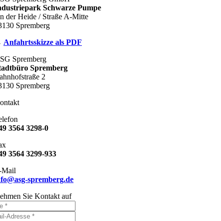
ndustriepark Schwarze Pumpe
n der Heide / Straße A-Mitte
3130 Spremberg
→
Anfahrtsskizze als PDF
SG Spremberg
tadtbüro Spremberg
ahnhofstraße 2
3130 Spremberg
ontakt
elefon
49 3564 3298-0
ax
49 3564 3299-933
-Mail
nfo@asg-spremberg.de
ehmen Sie Kontakt auf