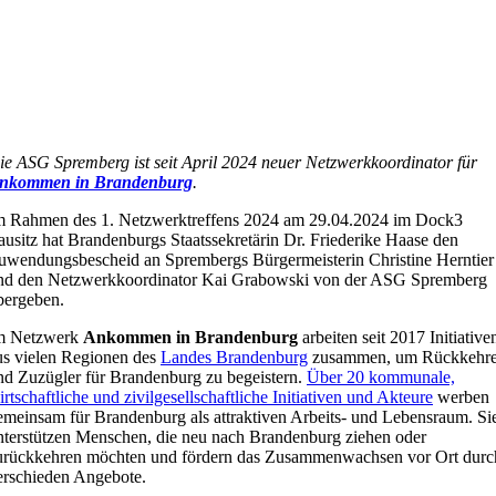
ie ASG Spremberg ist seit April 2024 neuer Netzwerkkoordinator für
nkommen in Brandenburg
.
m Rahmen des 1. Netzwerktreffens 2024 am 29.04.2024 im Dock3
ausitz hat Brandenburgs Staatssekretärin Dr. Friederike Haase den
uwendungsbescheid an Sprembergs Bürgermeisterin Christine Herntier
nd den Netzwerkkoordinator Kai Grabowski von der ASG Spremberg
bergeben.
m Netzwerk
Ankommen in Brandenburg
arbeiten seit 2017 Initiative
us vielen Regionen des
Landes Brandenburg
zusammen, um Rückkehre
nd Zuzügler für Brandenburg zu begeistern.
Über 20 kommunale,
irtschaftliche und zivilgesellschaftliche Initiativen und Akteure
werben
emeinsam für Brandenburg als attraktiven Arbeits- und Lebensraum. Si
nterstützen Menschen, die neu nach Brandenburg ziehen oder
urückkehren möchten und fördern das Zusammenwachsen vor Ort durc
erschieden Angebote.