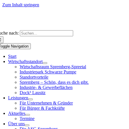
Zum Inhalt springen
uche nach:
Toggle Navigation
Start
Wirtschaftsstandort
Wirtschaftsraum Spremberg-Spreetal
Industriepark Schwarze Pumpe
Standortvorteile
Spremberg – Schön, dass es dich gibt.
Industrie- & Gewerbeflächen
Dock³ Lausitz
Leistungen
Für Unternehmen & Gründer
Für Bürger & Fachkräfte
Aktuelles
Termine
Über uns
Die ASG Spremberg