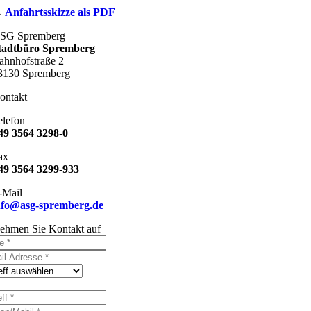
→
Anfahrtsskizze als PDF
SG Spremberg
tadtbüro Spremberg
ahnhofstraße 2
3130 Spremberg
ontakt
elefon
49 3564 3298-0
ax
49 3564 3299-933
-Mail
nfo@asg-spremberg.de
ehmen Sie Kontakt auf