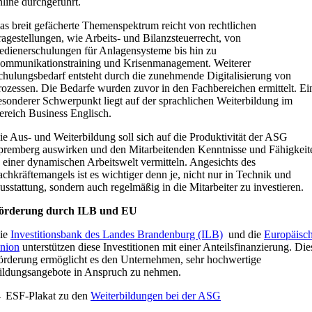
nline durchgeführt.
as breit gefächerte Themenspektrum reicht von rechtlichen
ragestellungen, wie Arbeits- und Bilanzsteuerrecht, von
edienerschulungen für Anlagensysteme bis hin zu
ommunikationstraining und Krisenmanagement. Weiterer
chulungsbedarf entsteht durch die zunehmende Digitalisierung von
rozessen. Die Bedarfe wurden zuvor in den Fachbereichen ermittelt. Ei
esonderer Schwerpunkt liegt auf der sprachlichen Weiterbildung im
ereich Business Englisch.
ie Aus- und Weiterbildung soll sich auf die Produktivität der ASG
premberg auswirken und den Mitarbeitenden Kenntnisse und Fähigkeit
n einer dynamischen Arbeitswelt vermitteln. Angesichts des
achkräftemangels ist es wichtiger denn je, nicht nur in Technik und
usstattung, sondern auch regelmäßig in die Mitarbeiter zu investieren.
örderung durch ILB und EU
ie
Investitionsbank des Landes Brandenburg (ILB)
und die
Europäisc
nion
unterstützen diese Investitionen mit einer Anteilsfinanzierung. Die
örderung ermöglicht es den Unternehmen, sehr hochwertige
ildungsangebote in Anspruch zu nehmen.
→
ESF-Plakat zu den
Weiterbildungen bei der ASG