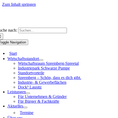
Zum Inhalt springen
uche nach:
Toggle Navigation
Start
Wirtschaftsstandort
Wirtschaftsraum Spremberg-Spreetal
Industriepark Schwarze Pumpe
Standortvorteile
Spremberg – Schön, dass es dich gibt.
Industrie- & Gewerbeflächen
Dock³ Lausitz
Leistungen
Für Unternehmen & Gründer
Für Bürger & Fachkräfte
Aktuelles
Termine
Über uns