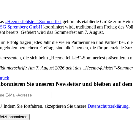
as
„Heeme-fehlste!“-Sommerfest
gehört als etablierte Größe zum Heim
SG Spremberg GmbH
koordiniert wird, traditionell am Freitag des 
teht bereits: Gefeiert wird das Sommerfest am 7. August.
um Erfolg tragen jedes Jahr die vielen Partnerinnen und Partner bei, d
ngeboten bereichern. Gefragt sind alle Themen, die für potenzielle Zuzü
nteressenten, die sich beim „Heeme fehlste!“-Sommerfest präsentieren
ildunterschrift: Am 7. August 2026 geht das „Heeme-fehlste!“-Sommer
urück
bonnieren Sie unseren Newsletter und bleiben auf de
Indem Sie fortfahren, akzeptieren Sie unsere
Datenschutzerklärung
.