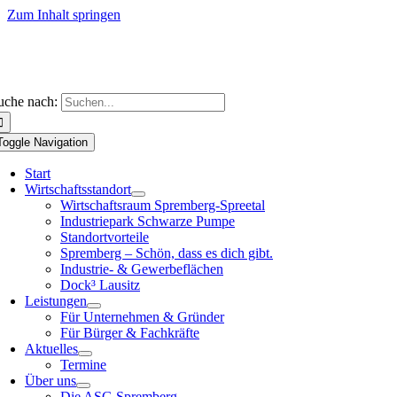
Zum Inhalt springen
uche nach:
Toggle Navigation
Start
Wirtschaftsstandort
Wirtschaftsraum Spremberg-Spreetal
Industriepark Schwarze Pumpe
Standortvorteile
Spremberg – Schön, dass es dich gibt.
Industrie- & Gewerbeflächen
Dock³ Lausitz
Leistungen
Für Unternehmen & Gründer
Für Bürger & Fachkräfte
Aktuelles
Termine
Über uns
Die ASG Spremberg