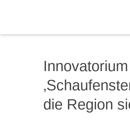
Zum
Inhalt
springen
Innovatorium 
‚Schaufenster
die Region s