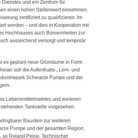
 Dienstes und ein Zentrum für
nchen einen hohen Stellenwert einnehmen.
erung zertifiziert zu qualifizieren. Im
rt werden – und dies in Kooperation mit
 des Hochhauses auch Büroeinheiten zur
uch ausreichend versorgt und temporär
t es geplant neue Grünräume in Form
eser soll die Aufenthalts-, Lern- und
m Industriepark Schwarze Pumpe und der
gern.
nes Lebensmittelmarktes und weiteren
bestehenden Tankstelle vorgesehen.
bdingbarer Baustein zur weiteren
warze Pumpe und der gesamten Region.
, so Roland Peine, Technischer