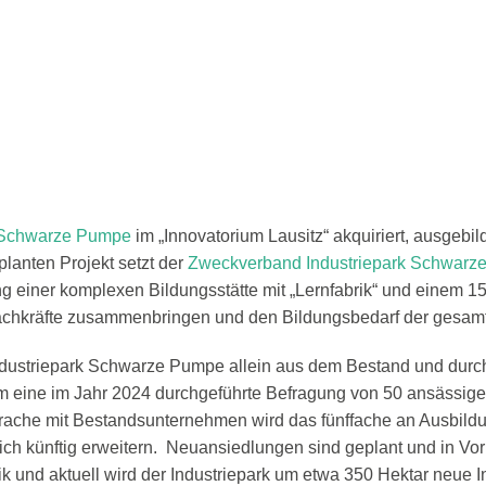
k Schwarze Pumpe
im „Innovatorium Lausitz“ akquiriert, ausgebil
lanten Projekt setzt der
Zweckverband Industriepark Schwarz
ng einer komplexen Bildungsstätte mit „Lernfabrik“ und einem 
chkräfte zusammenbringen und den Bildungsbedarf der gesamte
Industriepark Schwarze Pumpe allein aus dem Bestand und dur
em eine im Jahr 2024 durchgeführte Befragung von 50 ansässig
che mit Bestandsunternehmen wird das fünffache an Ausbildun
h künftig erweitern. Neuansiedlungen sind geplant und in Vorb
und aktuell wird der Industriepark um etwa 350 Hektar neue In