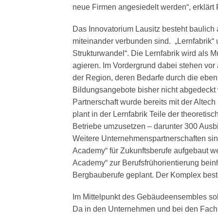
neue Firmen angesiedelt werden“, erklärt
Das Innovatorium Lausitz besteht baulich
miteinander verbunden sind. „Lernfabrik“
Strukturwandel“. Die Lernfabrik wird als M
agieren. Im Vordergrund dabei stehen vo
der Region, deren Bedarfe durch die ebenf
Bildungsangebote bisher nicht abgedeckt
Partnerschaft wurde bereits mit der Alte
plant in der Lernfabrik Teile der theoreti
Betriebe umzusetzen – darunter 300 Ausbil
Weitere Unternehmenspartnerschaften sind
Academy“ für Zukunftsberufe aufgebaut we
Academy“ zur Berufsfrühorientierung beinha
Bergbauberufe geplant. Der Komplex besteh
Im Mittelpunkt des Gebäudeensembles sol
Da in den Unternehmen und bei den Fachk