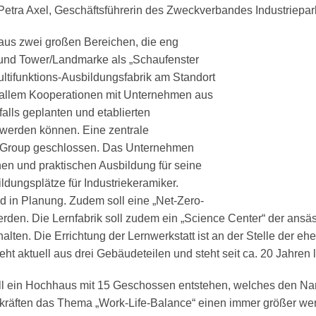
 Petra Axel, Geschäftsführerin des Zweckverbandes Industriep
 aus zwei großen Bereichen, die eng
 und Tower/Landmarke als „Schaufenster
ultifunktions-Ausbildungsfabrik am Standort
r allem Kooperationen mit Unternehmen aus
alls geplanten und etablierten
 werden können. Eine zentrale
ch Group geschlossen. Das Unternehmen
schen und praktischen Ausbildung für seine
dungsplätze für Industriekeramiker.
 in Planung. Zudem soll eine „Net-Zero-
rden. Die Lernfabrik soll zudem ein „Science Center“ der ansä
lten. Die Errichtung der Lernwerkstatt ist an der Stelle der eh
t aktuell aus drei Gebäudeteilen und steht seit ca. 20 Jahren l
l ein Hochhaus mit 15 Geschossen entstehen, welches den Name
räften das Thema „Work-Life-Balance“ einen immer größer werd