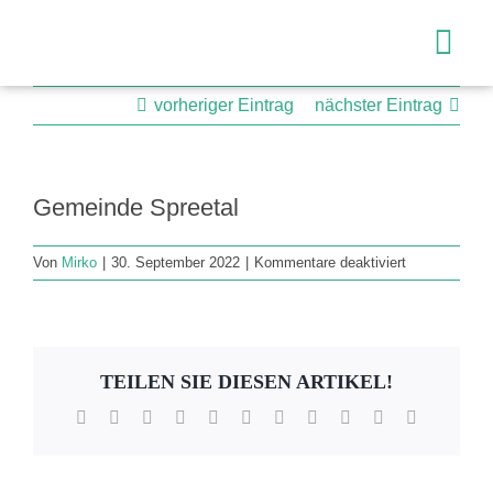
Zum
Inhalt
Togg
springen
Navi
vorheriger Eintrag
nächster Eintrag
Suche
nach:
Gemeinde Spreetal
Start
für
Von
Mirko
|
30. September 2022
|
Kommentare deaktiviert
Gemeinde
Wirtschaftsstandort
Spreetal
Leistungen
TEILEN SIE DIESEN ARTIKEL!
Facebook
X
Reddit
LinkedIn
WhatsApp
Telegram
Tumblr
Pinterest
Vk
Xing
E-
Aktuelles
Mail