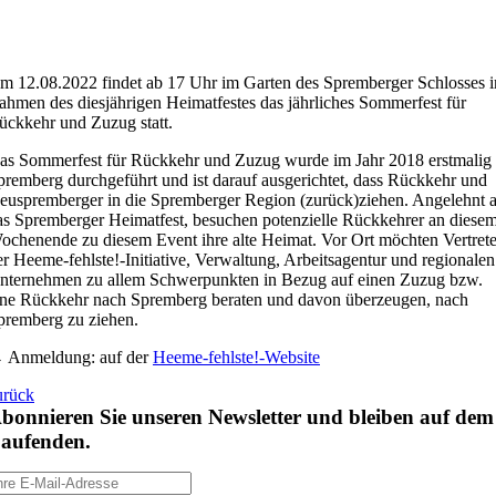
m 12.08.2022 findet ab 17 Uhr im Garten des Spremberger Schlosses 
ahmen des diesjährigen Heimatfestes das jährliches Sommerfest für
ückkehr und Zuzug statt.
as Sommerfest für Rückkehr und Zuzug wurde im Jahr 2018 erstmalig 
premberg durchgeführt und ist darauf ausgerichtet, dass Rückkehr und
euspremberger in die Spremberger Region (zurück)ziehen. Angelehnt 
as Spremberger Heimatfest, besuchen potenzielle Rückkehrer an diese
ochenende zu diesem Event ihre alte Heimat. Vor Ort möchten Vertrete
er Heeme-fehlste!-Initiative, Verwaltung, Arbeitsagentur und regionalen
nternehmen zu allem Schwerpunkten in Bezug auf einen Zuzug bzw.
ine Rückkehr nach Spremberg beraten und davon überzeugen, nach
premberg zu ziehen.
→
Anmeldung: auf der
Heeme-fehlste!-Website
urück
bonnieren Sie unseren Newsletter und bleiben auf dem
aufenden.