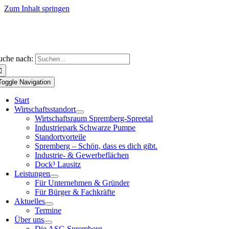
Zum Inhalt springen
uche nach:
Toggle Navigation
Start
Wirtschaftsstandort
Wirtschaftsraum Spremberg-Spreetal
Industriepark Schwarze Pumpe
Standortvorteile
Spremberg – Schön, dass es dich gibt.
Industrie- & Gewerbeflächen
Dock³ Lausitz
Leistungen
Für Unternehmen & Gründer
Für Bürger & Fachkräfte
Aktuelles
Termine
Über uns
Die ASG Spremberg