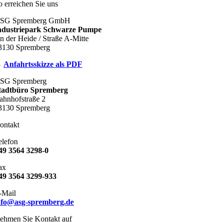
o erreichen Sie uns
SG Spremberg GmbH
ndustriepark Schwarze Pumpe
n der Heide / Straße A-Mitte
3130 Spremberg
→
Anfahrtsskizze als PDF
SG Spremberg
tadtbüro Spremberg
ahnhofstraße 2
3130 Spremberg
ontakt
elefon
49 3564 3298-0
ax
49 3564 3299-933
-Mail
nfo@asg-spremberg.de
ehmen Sie Kontakt auf