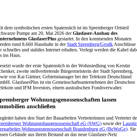
it dem symbolischen ersten Spatenstich ist im Spremberger Ortsteil
chwarze Pumpe am 20. Mai 2026 der
Glasfaser-Ausbau des
nternehmens GlasfaserPlus
gestartet. In den kommenden Monaten
erden rund 8.660 Haushalte in der
Stadt Spremberg/Grodk
Anschlüsse
ür schnelles und stabiles Internet erhalten. Verlegt werden die Kabel dab
is ins Haus.
esetzt wurde der erste Spatenstich in der Wohnsiedlung von Kerstin
chenker, zweite stellvertretende Bürgermeisterin der Stadt Spremberg,
owie von Kai Gärtner, Gebietsmanager bei der Telekom Deutschland
mbH. GlasfaserPlus ist ein Gemeinschaftsunternehmen der Deutschen
elekom und IFM Investors, einem australischen Fondsverwalter.
premberger Wohnungsgenossenschaften lassen
mmobilien anschließen
egleitet haben den Start der Bauarbeiten Vertreterinnen und Vertreter de
premberger Wohnungsbaugenossenschaft eG (SWG)
sowie der
Lausitz
ergarbeiter-Wohnungsgenossenschaft Brandenburg eG (BeWoGe)
. Sie
assen Gebäude aus ihrem Bestand an das neue Glasfaser-Netz