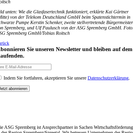
oitsch
ild unten: Wie die Glasfasertechnik funktioniert, erklärte Kai Gärtner
Mitte) von der Telekom Deutschland GmbH beim Spatenstichtermin in
chwarze Pumpe Kerstin Schenker, zweite stellvertretende Bürgermeister
on Spremberg, und Ulf Paulusch von der ASG Spremberg GmbH. Foto
SG Spremberg GmbH/Tobias Roitsch
urück
bonnieren Sie unseren Newsletter und bleiben auf dem
aufenden.
Indem Sie fortfahren, akzeptieren Sie unsere
Datenschutzerklärung
.
ie ASG Spremberg ist Ansprechpartner in Sachen Wirtschaftsförderung
n der Region Spremberg/Spreetal. Wir betreuen Unternehmen der Regio