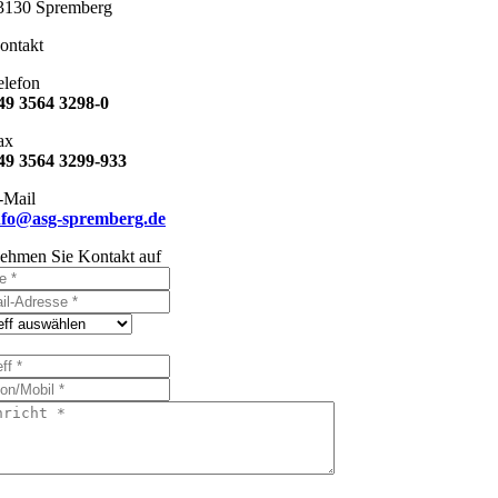
3130 Spremberg
ontakt
elefon
49 3564 3298-0
ax
49 3564 3299-933
-Mail
nfo@asg-spremberg.de
ehmen Sie Kontakt auf