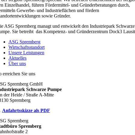
en Einzelhandel, führen Fördermittel- und Gründerberatungen durch,
ermitteln Gewerbe- und Industrieflächen und fördern
tandortentwicklungen sowie Gründer.
ie ASG Spremberg managt und entwickelt den Industriepark Schwarze
umpe. Sie betreibt das Kompetenz- und Gründerzentrum Dock3 Lausit
ASG Spremberg
Wirtschaftsstandort
Unsere Leistungen
Aktuelles
Über uns
o erreichen Sie uns
SG Spremberg GmbH
ndustriepark Schwarze Pumpe
n der Heide / Straße A-Mitte
3130 Spremberg
→
Anfahrtsskizze als PDF
SG Spremberg
tadtbüro Spremberg
ahnhofstraße 2