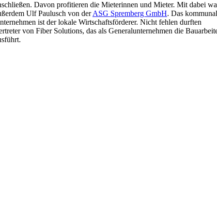
nschließen. Davon profitieren die Mieterinnen und Mieter. Mit dabei wa
ußerdem Ulf Paulusch von der
ASG Spremberg GmbH
. Das kommuna
nternehmen ist der lokale Wirtschaftsförderer. Nicht fehlen durften
ertreter von Fiber Solutions, das als Generalunternehmen die Bauarbeit
usführt.