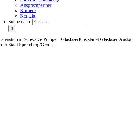
Ansprechpartner
Karriere
Kontakt
Suche nach:
patenstich in Schwarze Pumpe – GlasfaserPlus startet Glasfaser-Ausba
n der Stadt Spremberg/Grodk