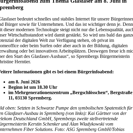
ürgerinfoabend zum Thema Glasfaser am 8. Juni in
premberg
Glasfaser bedeutet schnelles und stabiles Internet für unsere Bürgerinne
nd Bürger sowie für Unternehmen. Und das ist wichtiger denn je. Denn
it dieser modernen Technologie steigt nicht nur die Lebensqualität, auc
nser Wirtschaftsstandort wird damit gestärkt. So wird uns bald das ganz
otenzial der digitalen Welt zur Verfügung stehen, ob privat im
omeoffice oder beim Surfen oder aber auch in der Bildung, digitalen
erwaltung oder bei innovativen Arbeitsplätzen. Deswegen freue ich mi
ber den Start des Glasfaser-Ausbaus“, so Sprembergs Bürgermeisterin
hristine Herntier.
eitere Informationen gibt es bei einem Bürgerinfoabend:
am 8. Juni 2026
Beginn ist um 18.30 Uhr
im Mehrgenerationenzentrum „Bergschlösschen“, Bergstraße
11, 03130 Spremberg.
ild oben: Setzten in Schwarze Pumpe den symbolischen Spatenstich für
en Glasfaser-Ausbau in Spremberg (von links): Kai Gärtner von der
elekom Deutschland GmbH, Sprembergs zweite stellvertretende
ürgermeisterin Kerstin Schenker und Alan Wladykowski vom
nternehmen Fiber Solutions. Foto: ASG Spremberg GmbH/Tobias