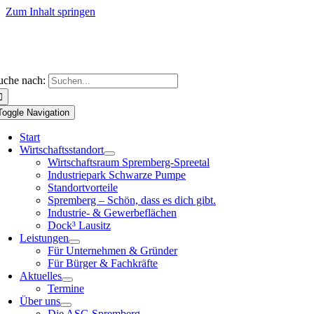
Zum Inhalt springen
uche nach:
Toggle Navigation
Start
Wirtschaftsstandort
Wirtschaftsraum Spremberg-Spreetal
Industriepark Schwarze Pumpe
Standortvorteile
Spremberg – Schön, dass es dich gibt.
Industrie- & Gewerbeflächen
Dock³ Lausitz
Leistungen
Für Unternehmen & Gründer
Für Bürger & Fachkräfte
Aktuelles
Termine
Über uns
Die ASG Spremberg