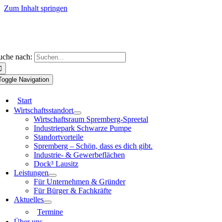
Zum Inhalt springen
uche nach:
Toggle Navigation
Start
Wirtschaftsstandort
Wirtschaftsraum Spremberg-Spreetal
Industriepark Schwarze Pumpe
Standortvorteile
Spremberg – Schön, dass es dich gibt.
Industrie- & Gewerbeflächen
Dock³ Lausitz
Leistungen
Für Unternehmen & Gründer
Für Bürger & Fachkräfte
Aktuelles
Termine
Über uns