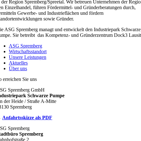
n der Region Spremberg/Spreetal. Wir betreuen Unternehmen der Regio
en Einzelhandel, führen Fördermittel- und Gründerberatungen durch,
ermitteln Gewerbe- und Industrieflächen und fördern
tandortentwicklungen sowie Gründer.
ie ASG Spremberg managt und entwickelt den Industriepark Schwarze
umpe. Sie betreibt das Kompetenz- und Gründerzentrum Dock3 Lausit
ASG Spremberg
Wirtschaftsstandort
Unsere Leistungen
Aktuelles
Über uns
o erreichen Sie uns
SG Spremberg GmbH
ndustriepark Schwarze Pumpe
n der Heide / Straße A-Mitte
3130 Spremberg
→
Anfahrtsskizze als PDF
SG Spremberg
tadtbüro Spremberg
ahnhofstraße 2