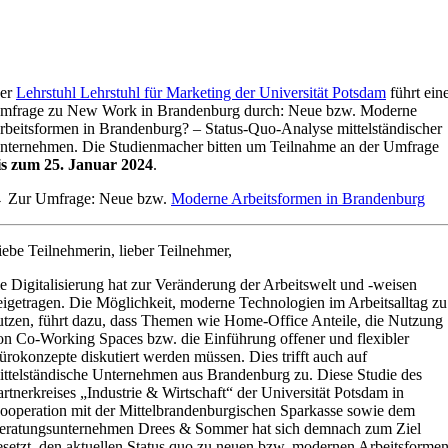
er
Lehrstuhl Lehrstuhl für Marketing der Universität Potsdam
führt ein
mfrage zu New Work in Brandenburg durch: Neue bzw. Moderne
rbeitsformen in Brandenburg? – Status-Quo-Analyse mittelständischer
nternehmen. Die Studienmacher bitten um Teilnahme an der Umfrage
is zum 25. Januar 2024
.
 Zur Umfrage: Neue bzw.
Moderne Arbeitsformen in Brandenburg
iebe Teilnehmerin, lieber Teilnehmer,
ie Digitalisierung hat zur Veränderung der Arbeitswelt und -weisen
eigetragen. Die Möglichkeit, moderne Technologien im Arbeitsalltag zu
utzen, führt dazu, dass Themen wie Home-Office Anteile, die Nutzung
on Co-Working Spaces bzw. die Einführung offener und flexibler
ürokonzepte diskutiert werden müssen. Dies trifft auch auf
ittelständische Unternehmen aus Brandenburg zu. Diese Studie des
artnerkreises „Industrie & Wirtschaft“ der Universität Potsdam in
ooperation mit der Mittelbrandenburgischen Sparkasse sowie dem
eratungsunternehmen Drees & Sommer hat sich demnach zum Ziel
esetzt, den aktuellen Status quo zu neuen bzw. modernen Arbeitsforme