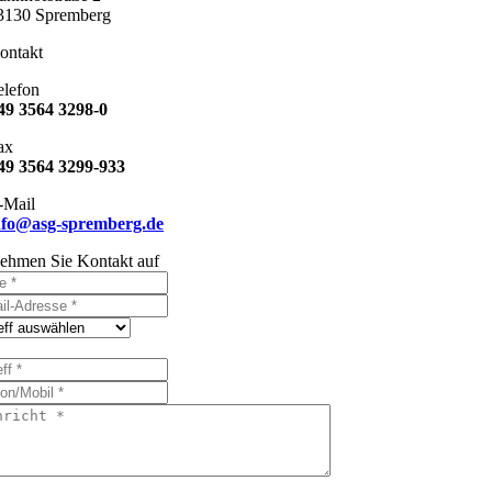
3130 Spremberg
ontakt
elefon
49 3564 3298-0
ax
49 3564 3299-933
-Mail
nfo@asg-spremberg.de
ehmen Sie Kontakt auf