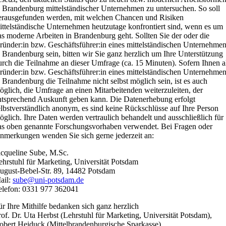
n Brandenburg mittelständischer Unternehmen zu untersuchen. So soll
erausgefunden werden, mit welchen Chancen und Risiken
ittelständische Unternehmen heutzutage konfrontiert sind, wenn es um
as moderne Arbeiten in Brandenburg geht. Sollten Sie der oder die
ründer:in bzw. Geschäftsführer:in eines mittelständischen Unternehme
n Brandenburg sein, bitten wir Sie ganz herzlich um Ihre Unterstützung
urch die Teilnahme an dieser Umfrage (ca. 15 Minuten). Sofern Ihnen a
ründer:in bzw. Geschäftsführer:in eines mittelständischen Unternehme
n Brandenburg die Teilnahme nicht selbst möglich sein, ist es auch
öglich, die Umfrage an einen Mitarbeitenden weiterzuleiten, der
ntsprechend Auskunft geben kann. Die Datenerhebung erfolgt
elbstverständlich anonym, es sind keine Rückschlüsse auf Ihre Person
öglich. Ihre Daten werden vertraulich behandelt und ausschließlich für
as oben genannte Forschungsvorhaben verwendet. Bei Fragen oder
nmerkungen wenden Sie sich gerne jederzeit an:
acqueline Sube, M.Sc.
ehrstuhl für Marketing, Universität Potsdam
ugust-Bebel-Str. 89, 14482 Potsdam
ail:
sube@uni-potsdam.de
elefon: 0331 977 362041
ür Ihre Mithilfe bedanken sich ganz herzlich
rof. Dr. Uta Herbst (Lehrstuhl für Marketing, Universität Potsdam),
obert Heiduck (Mittelbrandenburgische Sparkasse),