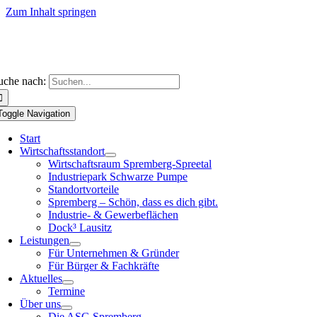
Zum Inhalt springen
uche nach:
Toggle Navigation
Start
Wirtschaftsstandort
Wirtschaftsraum Spremberg-Spreetal
Industriepark Schwarze Pumpe
Standortvorteile
Spremberg – Schön, dass es dich gibt.
Industrie- & Gewerbeflächen
Dock³ Lausitz
Leistungen
Für Unternehmen & Gründer
Für Bürger & Fachkräfte
Aktuelles
Termine
Über uns
Die ASG Spremberg