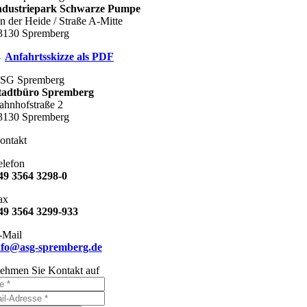
ndustriepark Schwarze Pumpe
n der Heide / Straße A-Mitte
3130 Spremberg
→
Anfahrtsskizze als PDF
SG Spremberg
tadtbüro Spremberg
ahnhofstraße 2
3130 Spremberg
ontakt
elefon
49 3564 3298-0
ax
49 3564 3299-933
-Mail
nfo@asg-spremberg.de
ehmen Sie Kontakt auf